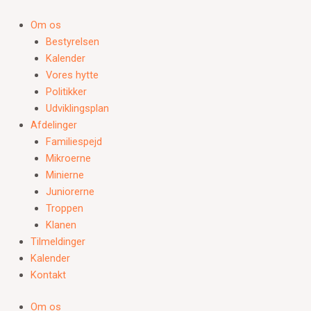
Gå
til
Om os
indholdet
Bestyrelsen
Kalender
Vores hytte
Politikker
Udviklingsplan
Afdelinger
Familiespejd
Mikroerne
Minierne
Juniorerne
Troppen
Klanen
Tilmeldinger
Kalender
Kontakt
Om os