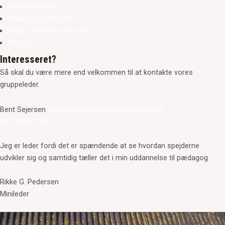
Fællesaktiviteter
Hvad kan vi tilbyde?
Hvad forventer vi af dig?
Find os
Interesseret?
Så skal du være mere end velkommen til at kontakte vores
gruppeleder.
Bent Sejersen
gruppeleder@tranbjergspejderne.dk
+45 2325 1744
Jeg er leder fordi det er spændende at se hvordan spejderne
udvikler sig og samtidig tæller det i min uddannelse til pædagog
Rikke G. Pedersen
Minileder