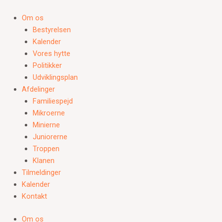
Gå
til
Om os
indholdet
Bestyrelsen
Kalender
Vores hytte
Politikker
Udviklingsplan
Afdelinger
Familiespejd
Mikroerne
Minierne
Juniorerne
Troppen
Klanen
Tilmeldinger
Kalender
Kontakt
Om os