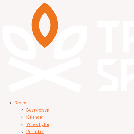
Gå
til
indholdet
Om os
Bestyrelsen
Kalender
Vores hytte
Politikker