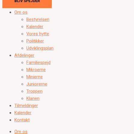
BLIV SPEJDER
Om os
Bestyrelsen
Kalender
Vores hytte
Politikker
Udviklingsplan
Afdelinger
Familiespejd
Mikroerne
Minierne
Juniorerne
Troppen
Klanen
Tilmeldinger
Kalender
Kontakt
Om os